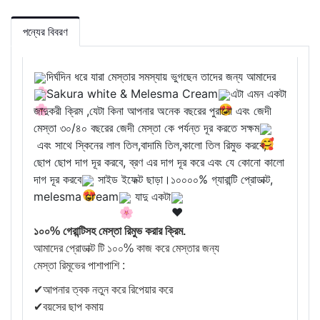
পন্যের বিবরণ
দির্ঘদিন ধরে যারা মেস্তার সমস্যায় ভুগছেন তাদের জন্য আমাদের
Sakura white & Melesma Cream
এটা এমন একটা
জাদুকরী ক্রিম ,যেটা কিনা আপনার অনেক বছরের পুরানো এবং জেদী
মেস্তা ৩০/৪০ বছরের জেদী মেস্তা কে পর্যন্ত দূর করতে সক্ষম
এবং সাথে স্কিনের লাল তিল,বাদামি তিল,কালো তিল রিমুভ করবে,
ছোপ ছোপ দাগ দূর করবে, ব্রণ এর দাগ দূর করে
এবং যে কোনো কালো
দাগ দূর করবে
সাইড ইফেক্ট ছাড়া।১০০০০% গ্যারান্টি প্রোডাক্ট,
melesma cream
যাদু একটা
১০০% গেরান্টিসহ মেস্তা রিমুভ করার ক্রিম.
আমাদের প্রোডাক্ট টি ১০০% কাজ করে মেস্তার জন্য
মেস্তা রিমূভের পাশাপাশি :
✔আপনার ত্বক নতুন করে রিপেয়ার করে
✔বয়সের ছাপ কমায়