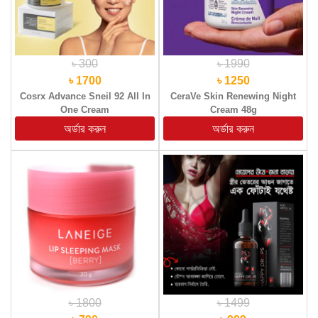
৳ 300
৳ 1990
৳ 1700
৳ 1250
Cosrx Advance Sneil 92 All In
CeraVe Skin Renewing Night
One Cream
Cream 48g
৳ 1800
৳ 1499