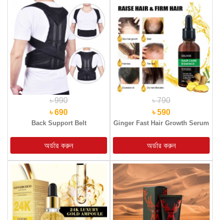
৳ 990
৳ 790
৳ 690
৳ 590
Back Support Belt
Ginger Fast Hair Growth Serum