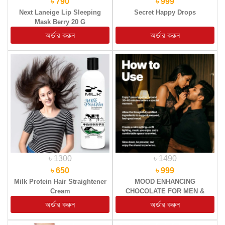
৳ 790
৳ 999
Next Laneige Lip Sleeping
Secret Happy Drops
Mask Berry 20 G
৳ 1300
৳ 1490
৳ 650
৳ 999
Milk Protein Hair Straightener
MOOD ENHANCING
Cream
CHOCOLATE FOR MEN &
WOMEN