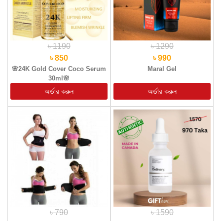
৳ 1190
৳ 1290
৳ 850
৳ 990
🌸24K Gold Cover Coco Serum
Maral Gel
30ml🌸
৳ 790
৳ 1590